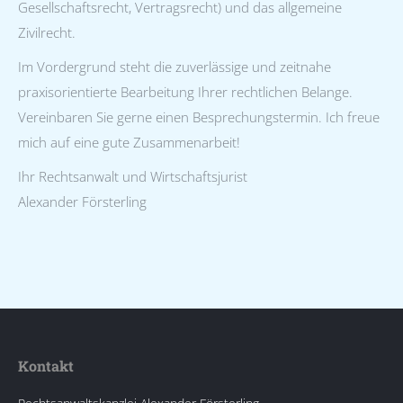
Gesellschaftsrecht, Vertragsrecht) und das allgemeine
Zivilrecht.
Im Vordergrund steht die zuverlässige und zeitnahe
praxisorientierte Bearbeitung Ihrer rechtlichen Belange.
Vereinbaren Sie gerne einen Besprechungstermin. Ich freue
mich auf eine gute Zusammenarbeit!
Ihr Rechtsanwalt und Wirtschaftsjurist
Alexander Försterling
Kontakt